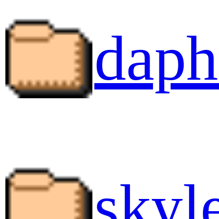
daph
skyl