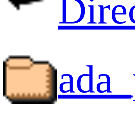
Dire
ada_